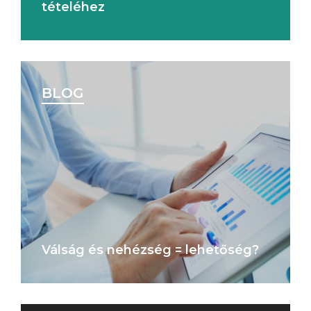
tételéhez
BLOG
Válság és nehézség = lehetőség?