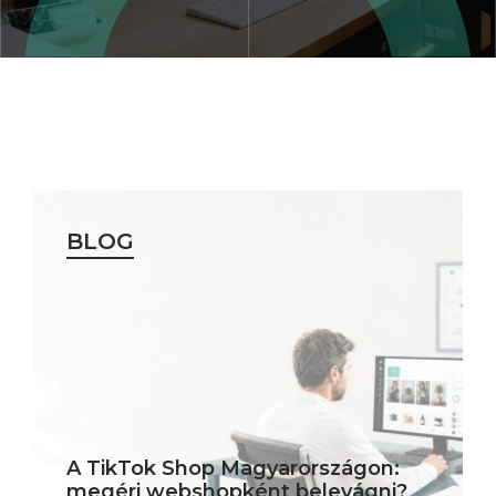
BLOG
A TikTok Shop Magyarországon:
megéri webshopként belevágni?