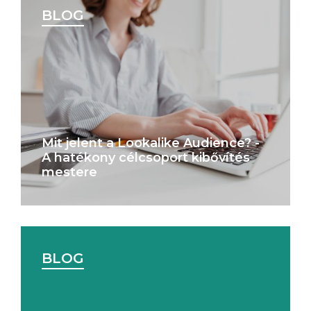
BLOG
Mit jelent a Lookalike Audience? -
A hatékony célcsoport kibővítés
mestere
BLOG