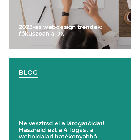
2023-as webdesign trendek:
fókuszban a UX
BLOG
Ne veszítsd el a látogatóidat!
Használd ezt a 4 fogást a
weboldalad hatékonyabbá