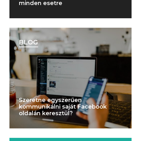
minden esetre
BLOG
Szeretne egyszerűen
kommunikálni saját Facebook
oldalán keresztül?