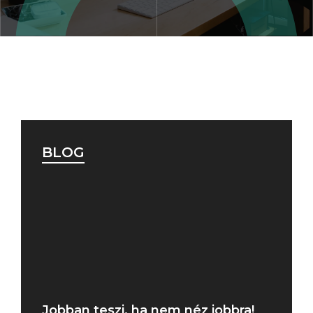
BLOG
Jobban teszi, ha nem néz jobbra!