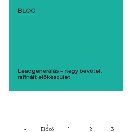
BLOG
Leadgenerálás – nagy bevétel,
rafinált előkészület
‹
«
Előző
1
2
3