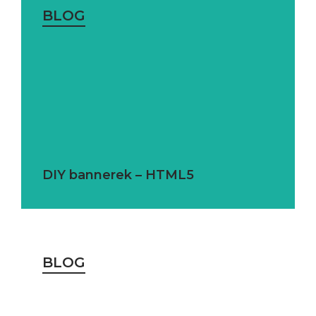
BLOG
DIY bannerek – HTML5
BLOG