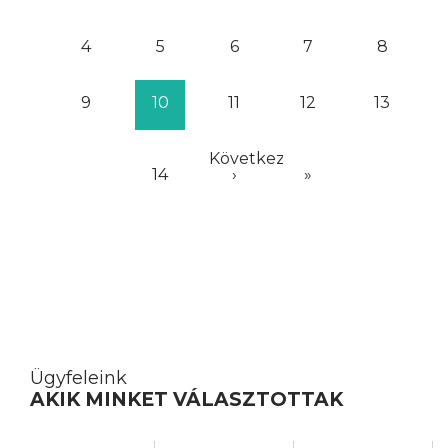
4
5
6
7
8
9
10
11
12
13
Következő
14
›
»
Ügyfeleink
AKIK MINKET VÁLASZTOTTAK