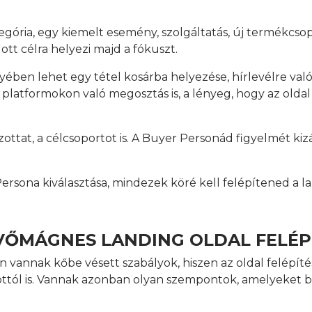
egória, egy kiemelt esemény, szolgáltatás, új termékcso
dott célra helyezi majd a fókuszt.
yében lehet egy tétel kosárba helyezése, hírlevélre való 
a platformokon való megosztás is, a lényeg, hogy az oldal
ottat, a célcsoportot is. A Buyer Personád figyelmét kizá
ersona kiválasztása, mindezek köré kell felépítened a la
VŐMÁGNES LANDING OLDAL FELÉP
 vannak kőbe vésett szabályok, hiszen az oldal felépítés
élzottól is. Vannak azonban olyan szempontok, amelyeket