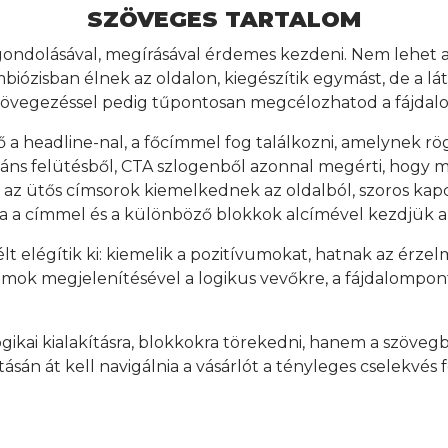
SZÖVEGES TARTALOM
gondolásával, megírásával érdemes kezdeni. Nem lehet a 
zimbiózisban élnek az oldalon, kiegészítik egymást, de a l
 szövegezéssel pedig tűpontosan megcélozhatod a fájda
ő a headline-nal, a főcímmel fog találkozni, amelynek rög
páns felütésből, CTA szlogenből azonnal megérti, hogy mit
 az ütős címsorok kiemelkednek az oldalból, szoros ka
a a címmel és a különböző blokkok alcímével kezdjük az 
lt elégítik ki: kiemelik a pozitívumokat, hatnak az érze
zámok megjelenítésével a logikus vevőkre, a fájdalompo
kai kialakításra, blokkokra törekedni, hanem a szövegben
sán át kell navigálnia a vásárlót a tényleges cselekvés f