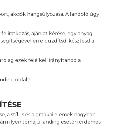
port, akciók hangsúlyozása. A landoló úgy
feliratkozás, ajánlat kérése, egy anyag
 segítségével erre buzdítsd, késztesd a
rólag ezek felé kell irányítanod a
nding oldalt!
ÍTÉSE
e, a stílus és a grafikai elemek nagyban
 bármilyen témájú landing esetén érdemes