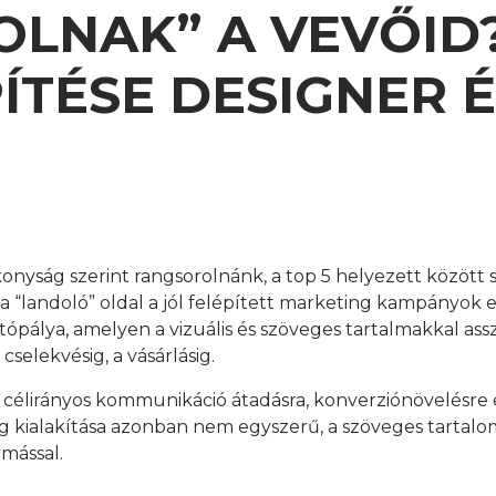
LNAK” A VEVŐID?
ÍTÉSE DESIGNER 
yság szerint rangsorolnánk, a top 5 helyezett között sz
a “landoló” oldal a jól felépített marketing kampányok
pálya, amelyen a vizuális és szöveges tartalmakkal assz
cselekvésig, a vásárlásig.
 célirányos kommunikáció átadásra, konverziónövelésre é
ng kialakítása azonban nem egyszerű, a szöveges tartalom
mással.