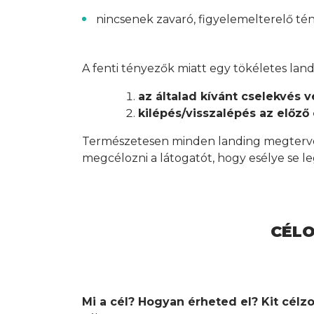
nincsenek zavaró, figyelemelterelő t
A fenti tényezők miatt egy tökéletes lan
az általad kívánt cselekvés 
kilépés/visszalépés az előző 
Természetesen minden landing megtervez
megcélozni a látogatót, hogy esélye se l
CÉLO
Mi a cél? Hogyan érheted el? Kit célz