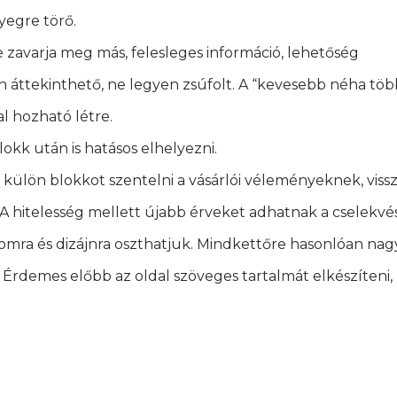
yegre törő.
e zavarja meg más, felesleges információ, lehetőség
en áttekinthető, ne legyen zsúfolt. A “kevesebb néha több
l hozható létre.
okk után is hatásos elhelyezni.
 külön blokkot szentelni a vásárlói véleményeknek, viss
 A hitelesség mellett újabb érveket adhatnak a cselekvé
lomra és dizájnra oszthatjuk. Mindkettőre hasonlóan nag
 Érdemes előbb az oldal szöveges tartalmát elkészíteni, m