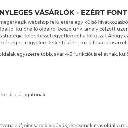
NYLEGES VÁSÁRLÓK - EZÉRT FONT
tó megérkezik webshop felületére egy külső hivatkozásb
oldaltól különálló oldalról beszélünk, amely célzott üz
stratégiai felépítéssel egyetlen célra fókuszál. Ahogy az
zérséget a figyelem felkeltéséért, majd fokozatosan el ke
dalak egyszerre több, akár 4-5 funkciót is ellátnak, kül
 kínál a látogatónak
tvonalak”, nincsenek kibúvók, nincsenek más oldalra m