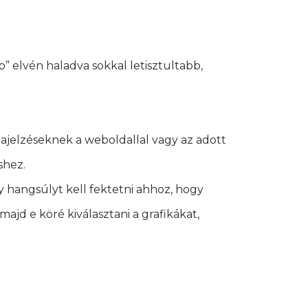
” elvén haladva sokkal letisztultabb,
zajelzéseknek a weboldallal vagy az adott
shez.
y hangsúlyt kell fektetni ahhoz, hogy
ajd e köré kiválasztani a grafikákat,