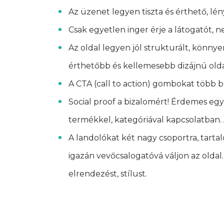
Az üzenet legyen tiszta és érthető, lén
Csak egyetlen inger érje a látogatót, n
Az oldal legyen jól strukturált, könny
érthetőbb és kellemesebb dizájnú olda
A CTA (call to action) gombokat több bl
Social proof a bizalomért! Érdemes egy
termékkel, kategóriával kapcsolatban.
A landolókat két nagy csoportra, tarta
igazán vevőcsalogatóvá váljon az oldal.
elrendezést, stílust.