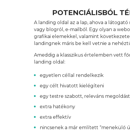
POTENCIÁLISBÓL TÉ
A landing oldal az a lap, ahova a látoga
vagy blogról, e-mailből. Egy olyan a web
grafikai elemekkel, valamint következetes 
landingnek máris be kell vetnie a nehéztü
Ameddig a klasszikus értelemben vett főol
landing oldal:
egyetlen céllal rendelkezik
egy célt hivatott kielégíteni
egy testre szabott, releváns megoldást
extra hatékony
extra effektív
nincsenek a már említett “menekülő ú