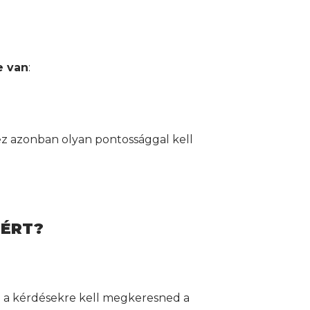
e van
:
z azonban olyan pontossággal kell
IÉRT?
e a kérdésekre kell megkeresned a