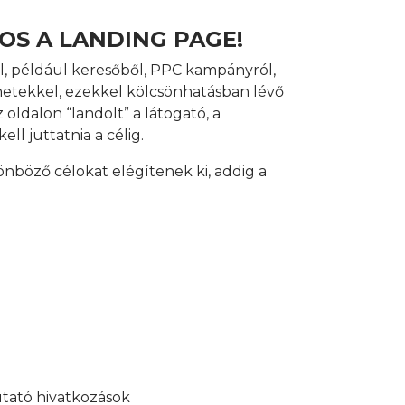
OS A LANDING PAGE!
ól, például keresőből, PPC kampányról,
enetekkel, ezekkel kölcsönhatásban lévő
 oldalon “landolt” a látogató, a
ll juttatnia a célig.
önböző célokat elégítenek ki, addig a
utató hivatkozások