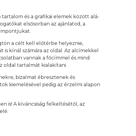
tartalom és a grafikai elemek között alá-
átogatókat elsősorban az ajánlatod, a
lompontjukat.
tön a célt kell előtérbe helyeznie,
 is kínál számára az oldal. Az alcímekkel
pcsolatban vannak a főcímmel és mind
oldal tartalmát kialakítani.
lmekre, bizalmat ébresztenek és
ntok kiemelésével pedig az érzelmi alapon
 is! A kíváncsiság felkeltésétől, az
elé.