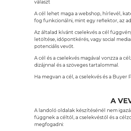
választ
A cél lehet maga a webshop, hírlevél, kat
fog funkcionálni, mint egy reflektor, az a
Az általad kívánt cselekvés a cél függvén
letöltése, időpontkérés, vagy social medi
potenciális vevőt.
A cél és a cselekvés magával vonzza a célz
dizájnnal és a szöveges tartalommal.
Ha megvan a cél, a cselekvés és a Buyer P
A VE
A landoló oldalak készítésénél nem igazán
függnek a céltól, a cselekvéstől és a c
megfogadni: