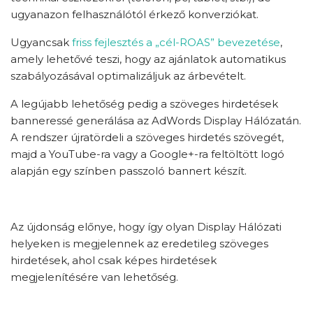
ugyanazon felhasználótól érkező konverziókat.
Ugyancsak
friss fejlesztés a „cél-ROAS” bevezetése
,
amely lehetővé teszi, hogy az ajánlatok automatikus
szabályozásával optimalizáljuk az árbevételt.
A legújabb lehetőség pedig a szöveges hirdetések
banneressé generálása az AdWords Display Hálózatán.
A rendszer újratördeli a szöveges hirdetés szövegét,
majd a YouTube-ra vagy a Google+-ra feltöltött logó
alapján egy színben passzoló bannert készít.
Az újdonság előnye, hogy így olyan Display Hálózati
helyeken is megjelennek az eredetileg szöveges
hirdetések, ahol csak képes hirdetések
megjelenítésére van lehetőség.