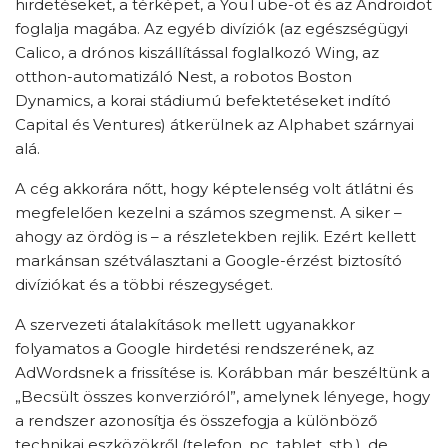
hirdetéseket, a térképet, a YouTube-ot és az Androidot
foglalja magába. Az egyéb divíziók (az egészségügyi
Calico, a drónos kiszállítással foglalkozó Wing, az
otthon-automatizáló Nest, a robotos Boston
Dynamics, a korai stádiumú befektetéseket indító
Capital és Ventures) átkerülnek az Alphabet szárnyai
alá.
A cég akkorára nőtt, hogy képtelenség volt átlátni és
megfelelően kezelni a számos szegmenst. A siker –
ahogy az ördög is – a részletekben rejlik. Ezért kellett
markánsan szétválasztani a Google-érzést biztosító
divíziókat és a többi részegységet.
A szervezeti átalakítások mellett ugyanakkor
folyamatos a Google hirdetési rendszerének, az
AdWordsnek a frissítése is. Korábban már beszéltünk a
„Becsült összes konverzióról”, amelynek lényege, hogy
a rendszer azonosítja és összefogja a különböző
technikai eszközökről (telefon, pc, tablet, stb.), de