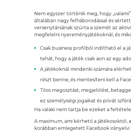
Nem egyszer történik meg, hogy „valami” 
általában nagy felháborodással és sértet
versenytársának szúrta a szemét az aktiv
megfelelni nyereményjátékoknál, és mikor
Csak business profilból indítható el a 
tehát, hogy a játék csak aon az egy ad
A játékoknál mindenki számára elérhet
részt benne, és mentesíteni kell a Fac
Tilos megosztást, megjelölést, betaggelé
ez személyiségi jogaikat és privát szférá
Ha valaki nem tartja be ezeket a feltételek
A maximum, ami kérhető a játékosoktól, az
korábban emlegetett Facebook irányelvi v