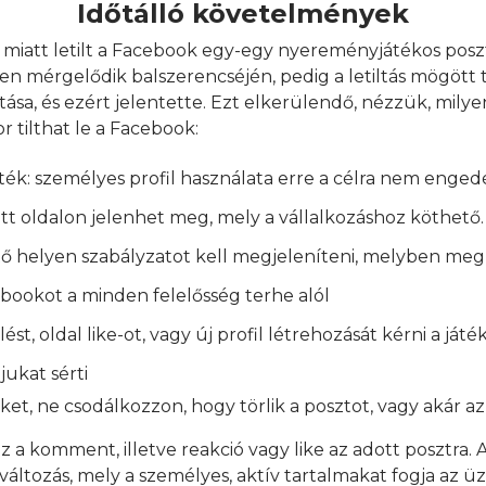
Időtálló követelmények
miatt letilt a Facebook egy-egy nyereményjátékos poszto
ten mérgelődik balszerencséjén, pedig a letiltás mögött 
itása, és ezért jelentette. Ezt elkerülendő, nézzük, mil
 tilthat le a Facebook:
játék: személyes profil használata erre a célra nem engedé
ott oldalon jelenhet meg, mely a vállalkozáshoz köthető.
ő helyen szabályzatot kell megjeleníteni, melyben meg 
ebookot a minden felelősség terhe alól
st, oldal like-ot, vagy új profil létrehozását kérni a ját
jukat sérti
et, ne csodálkozzon, hogy törlik a posztot, vagy akár az ol
 a komment, illetve reakció vagy like az adott posztra.
áltozás, mely a személyes, aktív tartalmakat fogja az ü