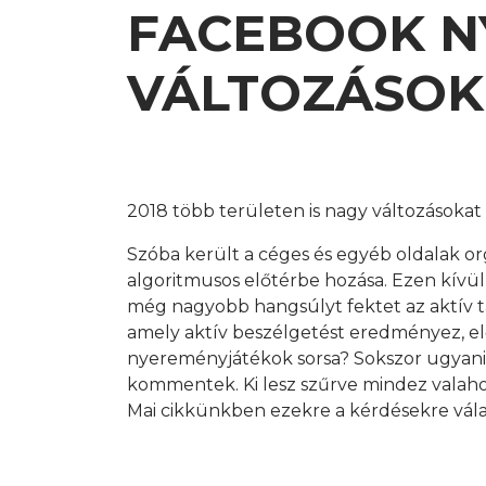
FACEBOOK N
VÁLTOZÁSOK
2018 több területen is nagy változásokat
Szóba került a céges és egyéb oldalak or
algoritmusos előtérbe hozása. Ezen kívül
még nagyobb hangsúlyt fektet az aktív tar
amely aktív beszélgetést eredményez, elő
nyereményjátékok sorsa? Sokszor ugyanis s
kommentek. Ki lesz szűrve mindez valah
Mai cikkünkben ezekre a kérdésekre vála