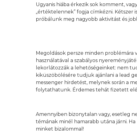
Ugyanis hiába érkezik sok komment, vagy l
„értéktelennek” fogja címkézni. Kétsze
próbálunk meg nagyobb aktivitást és jo
Megoldások persze minden problémára vann
használatával a szabályos nyereményját
lekorlátozzák a lehetőségeinket: nem tu
kiküszöbölésére tudjuk ajánlani a lead g
messenger hirdetést, melynek során a me
folytathatunk. Érdemes tehát fizetett elé
Amennyiben bizonytalan vagy, esetleg ne
témának minél hamarabb utána járni. Ha k
minket bizalommal!