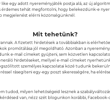
ike egy adott nyereményjáték postja alá, az új algoritmu
r is érdemes tehát megfontolni, hogy belekezdünk-e n
bb megjelenést elérni közönségünknél.
Mit tehetünk?
ak. A fizetett hirdetések a továbbiakban is elérhetőek
ékok promótálása jól megoldható. Azonban a nyereményj
dunk e-mail címeket gyűjteni, sem közvetlen kapcsolat
eneráló hirdetéseket, mellyel e-mail címeket nyerhetünk 
gszólított személyes kapcsolatai közé tudunk bekerüln
réssel rásegíteni egy-egy poszt sikerességére, ha elérés
m tudod, milyen lehetőségeid lesznek a szabályváltozá
érdésed van, nézz szét blogunkon korábbi, Facebook-ot 