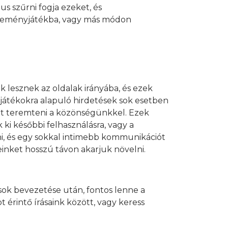
s szűrni fogja ezeket, és
yereményjátékba, vagy más módon
 lesznek az oldalak irányába, és ezek
átékokra alapuló hirdetések sok esetben
ot teremteni a közönségünkkel. Ezek
ki későbbi felhasználásra, vagy a
i, és egy sokkal intimebb kommunikációt
einket hosszú távon akarjuk növelni.
sok bevezetése után, fontos lenne a
érintő írásaink között, vagy keress