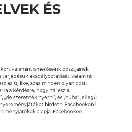
LVEK ÉS
kon, valamint ismerőseink posztjainak
s terjedésük akadályoztatását, valamint
z az új like, azaz minden olyan post,
ra a kérdésre, hogy mi lesz a
 „de szeretnék nyerni”, és „hűha” jellegű
n nyereményjátékot hirdetni Facebookon?
yereményjátékok alapjai Facebookon.