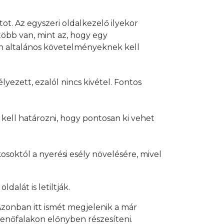
t. Az egyszeri oldalkezelő ilyekor
több van, mint az, hogy egy
yen altalános követelményeknek kell
lyezett, ezalól nincs kivétel. Fontos
kell határozni, hogy pontosan ki vehet
ékosoktól a nyerési esély növelésére, mivel
dalát is letiltják.
 Azonban itt ismét megjelenik a már
zenőfalakon előnyben részesíteni.