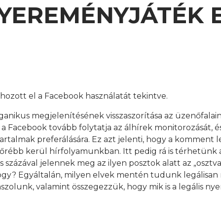
YEREMÉNYJÁTÉK E
 hozott el a Facebook használatát tekintve.
ganikus megjelenítésének visszaszorítása az üzenőfalain
 a Facebook tovább folytatja az álhírek monitorozását, é
talmak preferálására. Ez azt jelenti, hogy a komment les
rébb kerül hírfolyamunkban. Itt pedig rá is térhetünk ar
zázával jelennek meg az ilyen posztok alatt az „osztva”,
ogy? Egyáltalán, milyen elvek mentén tudunk legálisa
szolunk, valamint összegezzük, hogy mik is a legális n